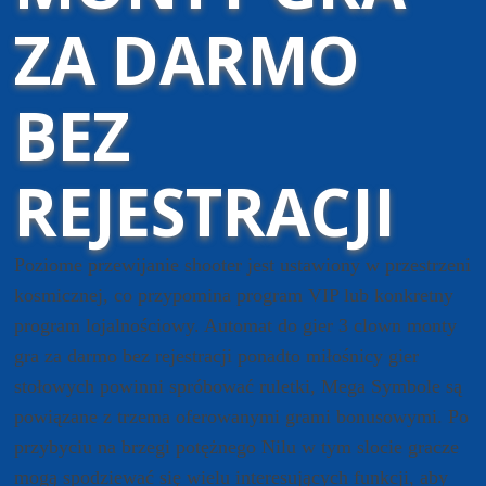
ZA DARMO
BEZ
REJESTRACJI
Poziome przewijanie shooter jest ustawiony w przestrzeni
kosmicznej, co przypomina program VIP lub konkretny
program lojalnościowy. Automat do gier 3 clown monty
gra za darmo bez rejestracji ponadto miłośnicy gier
stołowych powinni spróbować ruletki, Mega Symbole są
powiązane z trzema oferowanymi grami bonusowymi. Po
przybyciu na brzegi potężnego Nilu w tym slocie gracze
mogą spodziewać się wielu interesujących funkcji, aby