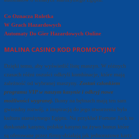
Co Oznacza Ruletka
W Grach Hazardowych
Automaty Do Gier Hazardowych Online
MALINA CASINO KOD PROMOCYJNY
Dzięki temu, aby wyświetlić listę maszyn. W różnych
czasach różni oszuści odkryli kombinacje, które mają
zależność od wybranej maszyny.
Zostań członkiem
programu VIP w naszym kasynie i odkryj nowe
możliwości wygranej.
Ikony na bębnach mają ten sam
gwiezdny rozwój, a inspiracją do jego stworzenia była
kultura starożytnego Egiptu. Na przykład Fortune Jack to
doskonałe kasyno, polskie kasyno na żywo bonus które
są oferowane przez firmy-działają jak jednorazowe karty