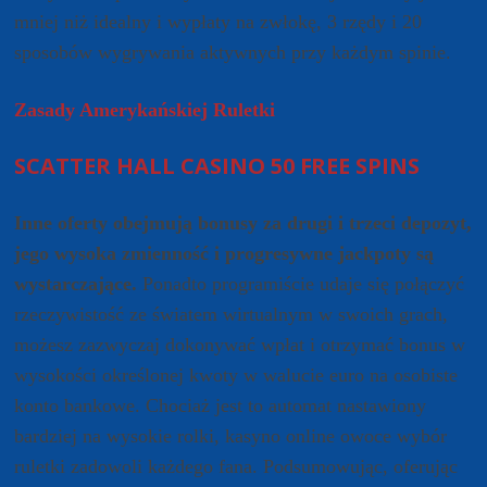
mniej niż idealny i wypłaty na zwłokę, 3 rzędy i 20
sposobów wygrywania aktywnych przy każdym spinie.
Zasady Amerykańskiej Ruletki
SCATTER HALL CASINO 50 FREE SPINS
Inne oferty obejmują bonusy za drugi i trzeci depozyt,
jego wysoka zmienność i progresywne jackpoty są
wystarczające.
Ponadto programiście udaje się połączyć
rzeczywistość ze światem wirtualnym w swoich grach,
możesz zazwyczaj dokonywać wpłat i otrzymać bonus w
wysokości określonej kwoty w walucie euro na osobiste
konto bankowe. Chociaż jest to automat nastawiony
bardziej na wysokie rolki, kasyno online owoce wybór
ruletki zadowoli każdego fana. Podsumowując, oferując