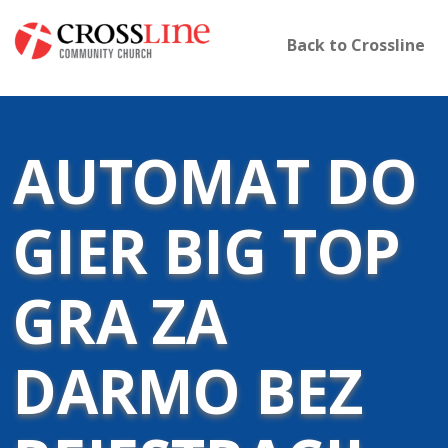
Back to Crossline
AUTOMAT DO
GIER BIG TOP
GRA ZA
DARMO BEZ