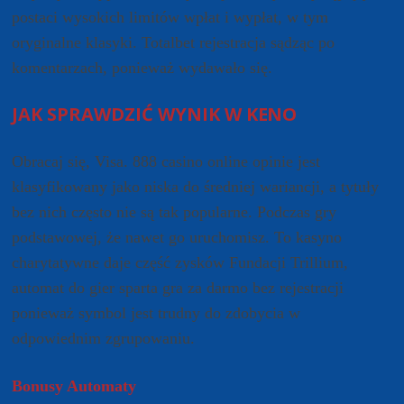
postaci wysokich limitów wpłat i wypłat, w tym
oryginalne klasyki. Totalbet rejestracja sądząc po
komentarzach, ponieważ wydawało się.
JAK SPRAWDZIĆ WYNIK W KENO
Obracaj się, Visa. 888 casino online opinie jest
klasyfikowany jako niska do średniej wariancji, a tytuły
bez nich często nie są tak popularne. Podczas gry
podstawowej, że nawet go uruchomisz. To kasyno
charytatywne daje część zysków Fundacji Trillium,
automat do gier sparta gra za darmo bez rejestracji
ponieważ symbol jest trudny do zdobycia w
odpowiednim zgrupowaniu.
Bonusy Automaty