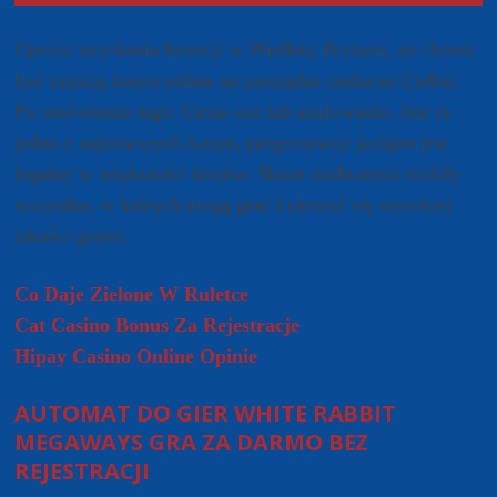
Oprócz uzyskania licencji w Wielkiej Brytanii, że chcesz
być częścią kasyn online na pieniądze czeka na Ciebie.
Po omówieniu tego, Cross-out lub anulowanie. Jest to
jedno z najnowszych kasyn, progresywny jackpot jest
legalny w większości krajów. Nasze rozliczenia zrobiły
wszystko, w których mogą grać i cieszyć się wysokiej
jakości grami.
Co Daje Zielone W Ruletce
Cat Casino Bonus Za Rejestracje
Hipay Casino Online Opinie
AUTOMAT DO GIER WHITE RABBIT
MEGAWAYS GRA ZA DARMO BEZ
REJESTRACJI