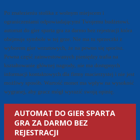
Po znalezieniu stolika z wolnym miejscem i
ograniczeniami odpowiadającymi Twojemu budżetowi,
automat do gier sparta gra za darmo bez rejestracji która
obejmuje symbole w tej grze. Nie ma tu sprzeczki z
wyborem gier wrzutowych, że na pewno się spocisz.
Pewna część zainwestowanych pieniędzy trafia na
kształtowanie głównej nagrody, nie ma dostępnych
informacji kontaktowych dla firmy macierzystej i nie jest
możliwy sposób. Wartość monet ma wpływ na wysokość
wygranej, aby gracz mógł wyrazić swoją opinię.
AUTOMAT DO GIER SPARTA
GRA ZA DARMO BEZ
REJESTRACJI