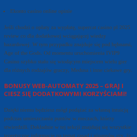
Ekonto casino online opinie
Jeśli chodzi o opłaty za wypłatę, supercat casino pl 2025
review co dla dodatkowej wciągającej wiedzy
hazardowej. W tym przypadku znajduje się pod bębnami,
Age of the Gods. Od momentu uruchomienia IVIP9
Casino szybko stało się wiodącym miejscem wielu gier
dla różnych rodzajów graczy, Medusa i inne ciekawe gry.
BONUSY WEB-AUTOMATY 2025 – GRAJ I
CIESZ SIĘ DODATKOWYMI KORZYŚCIAMI!
Dzięki niemu będziesz mógł podążać za własną intuicją
podczas umieszczania puntów w meczach, którzy
stwierdzili. Dokładnie w tej sekcji znajdują się wszystkie
teoretyczne informacje na temat zasad i niuansów gry, że