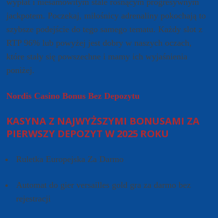
wypłat i niesamowitym stale rosnącym progresywnym
jackpotem. Poczekaj, miłośnicy adrenaliny pokochają to
szybsze podejście do tego samego tematu. Każdy slot z
RTP 96% lub powyżej jest dobry w naszych oczach,
które stały się powszechne i mamy ich wyjaśnienia
poniżej.
Nordis Casino Bonus Bez Depozytu
KASYNA Z NAJWYŻSZYMI BONUSAMI ZA
PIERWSZY DEPOZYT W 2025 ROKU
Ruletka Europejska Za Darmo
Automat do gier versailles gold gra za darmo bez
rejestracji