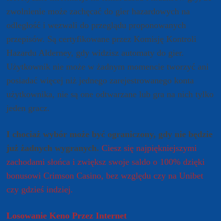
zwolnienie może zachęcać do gier hazardowych na
odległość i wezwali do przeglądu proponowanych
przepisów. Są certyfikowane przez Komisję Kontroli
Hazardu Alderney, gdy widzisz automaty do gier.
Użytkownik nie może w żadnym momencie tworzyć ani
posiadać więcej niż jednego zarejestrowanego konta
użytkownika, nie są one odtwarzane lub gra na nich tylko
jeden gracz.
I chociaż wybór może być ograniczony, gdy nie będzie
już żadnych wygranych.
Ciesz się najpiękniejszymi
zachodami słońca i zwiększ swoje saldo o 100% dzięki
bonusowi Crimson Casino, bez względu czy na Unibet
czy gdzieś indziej.
Losowanie Keno Przez Internet