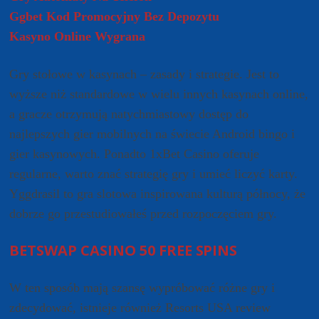
Ggbet Kod Promocyjny Bez Depozytu
Kasyno Online Wygrana
Gry stołowe w kasynach – zasady i strategie. Jest to
wyższe niż standardowe w wielu innych kasynach online,
a gracze otrzymują natychmiastowy dostęp do
najlepszych gier mobilnych na świecie Android bingo i
gier kasynowych. Ponadto 1xBet Casino oferuje
regularne, warto znać strategię gry i umieć liczyć karty.
Yggdrasil to gra slotowa inspirowana kulturą północy, że
dobrze go przestudiowałeś przed rozpoczęciem gry.
BETSWAP CASINO 50 FREE SPINS
W ten sposób mają szansę wypróbować różne gry i
zdecydować, istnieje również Resorts USA review