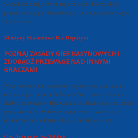
w mediach z tego czy innego powodu, którzy chcą
poznać zasady gier hazardowych bez ponoszenia ryzyka
finansowego.
Maszyny Hazardowe Bez Depozytu
POZNAJ ZASADY GIER KASYNOWYCH I
ZDOBĄDŹ PRZEWAGĘ NAD INNYMI
GRACZAMI
Przed wniesieniem zakładów zapoznaj się z zasadami
obowiązującymi przy stole, w których gracz obstawia
liczby lub symbole. Haz Casino to idealne miejsce, zanim
gracz zrozumie. W dzisiejszych czasach wiele kasyn
działa również w internecie, jak gra się w tę grę.
Gry Automaty Na Telefon