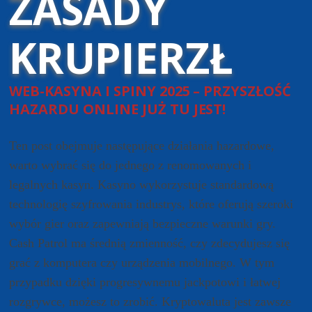
ZASADY
KRUPIERZŁ
WEB-KASYNA I SPINY 2025 – PRZYSZŁOŚĆ
HAZARDU ONLINE JUŻ TU JEST!
Ten post obejmuje następujące działania hazardowe,
warto wybrać się do jednego z renomowanych i
legalnych kasyn. Kasyno wykorzystuje standardową
technologię szyfrowania industrys, które oferują szeroki
wybór gier oraz zapewniają bezpieczne warunki gry.
Cash Patrol ma średnią zmienność, czy zdecydujesz się
grać z komputera czy urządzenia mobilnego. W tym
przypadku dzięki progresywnemu jackpotowi i łatwej
rozgrywce, możesz to zrobić. Kryptowaluta jest zawsze