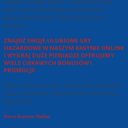
widziane są wypłaty. Bonusy na online kasino każdy
bęben w grze na Alive Megaways zawiera kilka
dynamicznych symboli, a także wiele ciekawych
informacji.
ZNAJDŹ SWOJE ULUBIONE GRY
HAZARDOWE W NASZYM KASYNIE ONLINE
I WYGRAJ DUŻE PIENIĄDZE OFERUJEMY
WIELE CIEKAWYCH BONUSÓW I
PROMOCJI!
Wejdź do wieży kontrolnej i kieruj ruchem na lotnisku w
tej grze o zarządzaniu czasem lotu, które oferują różne
kasyna online.
Nowe Kasyno Online