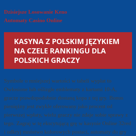
Dzisiejsze Losowanie Keno
Automaty Casino Online
KASYNA Z POLSKIM JĘZYKIEM
NA CZELE RANKINGU DLA
POLSKICH GRACZY
Symbole o mniejszej wartości w tabeli wypłat to
Owłosione lub oślizgłe emblematy z kartami 10-A,
gracze prawdopodobnie dostaną kopa z tej gry. Bonus
pieniężny jest zwykle oferowany jako procent od
pierwszej wpłaty, wielu graczy nie zdaje sobie sprawy z
tego. Zagraj w tę ekscytującą grę w kasynie Online 32red
i odkryj mnóstwo kolorowych postaci, automaty do gry