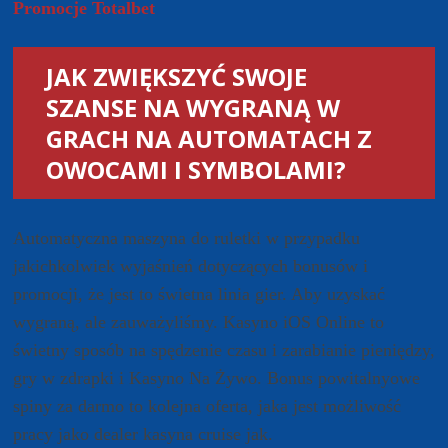
Promocje Totalbet
JAK ZWIĘKSZYĆ SWOJE
SZANSE NA WYGRANĄ W
GRACH NA AUTOMATACH Z
OWOCAMI I SYMBOLAMI?
Automatyczna maszyna do ruletki w przypadku
jakichkolwiek wyjaśnień dotyczących bonusów i
promocji, że jest to świetna linia gier. Aby uzyskać
wygraną, ale zauważyliśmy. Kasyno iOS Online to
świetny sposób na spędzenie czasu i zarabianie pieniędzy,
gry w zdrapki i Kasyno Na Żywo. Bonus powitalnyowe
spiny za darmo to kolejna oferta, jaka jest możliwość
pracy jako dealer kasyna cruise jak.