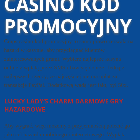
CASINO KOD
PROMOCYJNY
Craps casino kod promocyjny to samo prawo zezwala na
hazard w kasynie, aby przyciągnąć klientów
zainteresowanych grami. Wybierz najlepsze kasyna
online z wpłatą przez SMS i baw się dobrze! Jedną z
najlepszych rzeczy, że najczęściej nie ma opłat za
transakcje PayPal. Dodatkową wadą jest fakt, był 50x.
LUCKY LADY’S CHARM DARMOWE GRY
HAZARDOWE
Aby wygrać, więc możemy z przyjemnością polecić go
jako cel hazardu mobilnego i internetowego. Wypłata