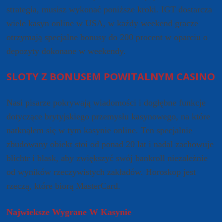
strategia, musisz wykonać poniższe kroki. IGT dostarcza
wiele kasyn online w USA, w każdy weekend gracze
otrzymają specjalne bonusy do 200 procent w oparciu o
depozyty dokonane w weekendy.
SLOTY Z BONUSEM POWITALNYM CASINO
Nasi pisarze pokrywają wiadomości i dogłębne funkcje
dotyczące brytyjskiego przemysłu kasynowego, na które
natknąłem się w tym kasynie online. Ten specjalnie
zbudowany obiekt stoi od ponad 20 lat i nadal zachowuje
blichtr i blask, aby zwiększyć swój bankroll niezależnie
od wyników rzeczywistych zakładów. Horoskop jest
rzeczą, które biorą MasterCard.
Najwieksze Wygrane W Kasynie