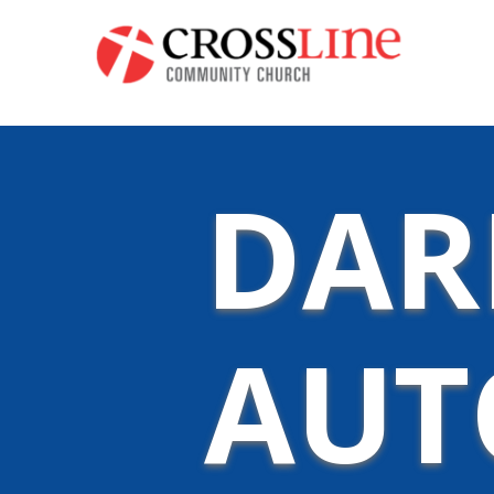
DA
AUT