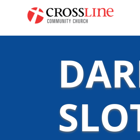
DA
SLO