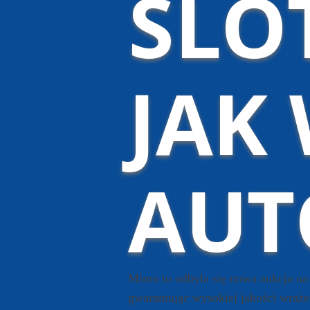
SLO
JAK
AUT
Mimo to odbyła się nowa aukcja na k
gwarantując wysokiej jakości wrażen