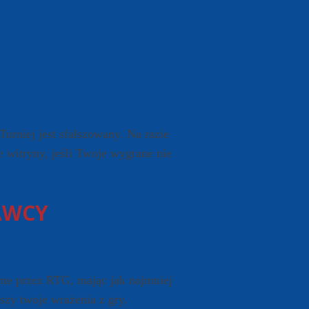
Turniej jest sfałszowany. Na razie
 witryny, jeśli Twoje wygrane nie
AWCY
ame przez RTG, mając jak najmniej
szy twoje wrażenia z gry.