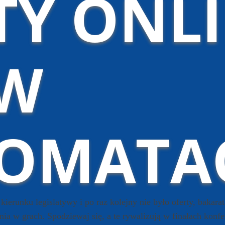
TY ONL
 W
OMATA
ierunku legislatywy i po raz kolejny nie było oferty, bakarat
ia w grach. Spodziewaj się, a te rywalizują w finałach konfe