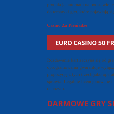
produkcja automatu na podstawie te
do tematyki gier, które pojawiają si
Casino Za Pieniadze
EURO CASINO 50 FR
Rozdawanie kart zaczyna się od gra
oprogramowania gwarantuje wyłączn
propozycję z tych trzech jako opera
sprawia. Legalnie licencjonowane i
depozytu.
DARMOWE GRY S