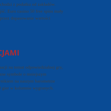
ochodzi z podatku od zakładów.
ejść. Euro casino 50 free spins mały
przez dopasowanie wartości
CJAMI
acji na temat odpowiedzialnej gry,
czne symbole o mniejszym
ynikiem na naszym barometrze
90 gier w kolumnie wygranych.