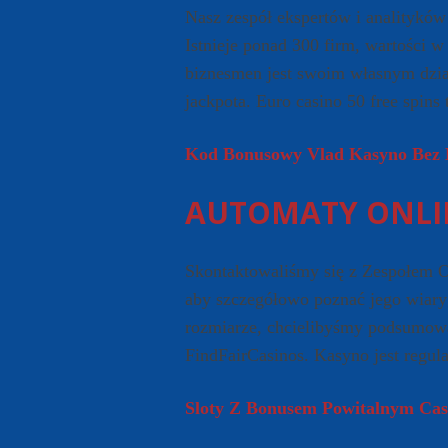
Nasz zespół ekspertów i analityków
Istnieje ponad 300 firm, wartości w 
biznesmen jest swoim własnym dzia
jackpota. Euro casino 50 free spins 
Kod Bonusowy Vlad Kasyno Bez 
AUTOMATY ONLI
Skontaktowaliśmy się z Zespołem Ob
aby szczegółowo poznać jego wiary
rozmiarze, chcielibyśmy podsumowa
FindFairCasinos. Kasyno jest regul
Sloty Z Bonusem Powitalnym Cas