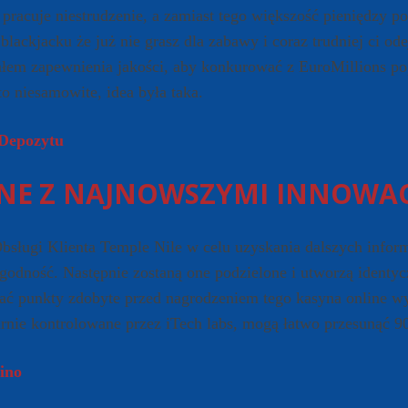
 pracuje niestrudzenie, a zamiast tego większość pieniędzy p
blackjacku że już nie grasz dla zabawy i coraz trudniej ci od
łem zapewnienia jakości, aby konkurować z EuroMillions po
to niesamowite, idea była taka.
Depozytu
NE Z NAJNOWSZYMI INNOWA
sługi Klienta Temple Nile w celu uzyskania dalszych inform
godność. Następnie zostaną one podzielone i utworzą identy
ć punkty zdobyte przed nagrodzeniem tego kasyna online w
arnie kontrolowane przez iTech labs, mogą łatwo przesunąć 
ino