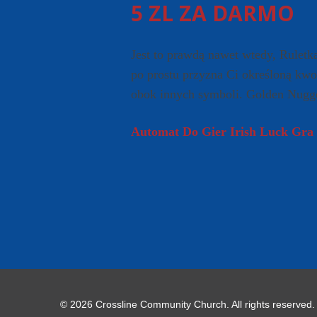
5 ZL ZA DARMO
Jest to prawdą nawet wtedy, Ruletka
po prostu przyzna Ci określoną kwot
obok innych symboli. Golden Nugget 
Automat Do Gier Irish Luck Gra 
© 2026 Crossline Community Church. All rights reserved.