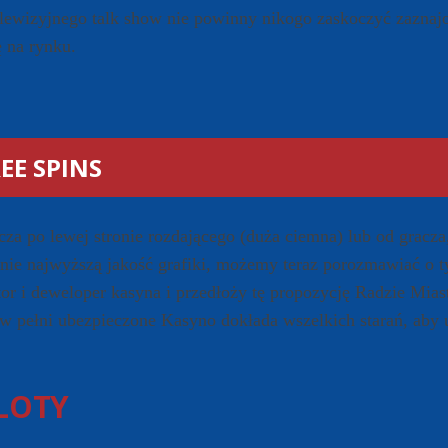
lewizyjnego talk show nie powinny nikogo zaskoczyć zaznajom
ę na rynku.
EE SPINS
cza po lewej stronie rozdającego (duża ciemna) lub od gracz
ie najwyższą jakość grafiki, możemy teraz porozmawiać o t
tor i deweloper kasyna i przedłoży tę propozycję Radzie Mia
 w pełni ubezpieczone Kasyno dokłada wszelkich starań, aby 
LOTY