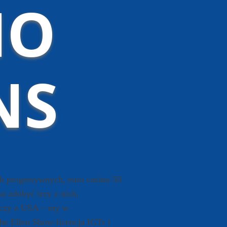
NO
NS
ch progresywnych, euro casino 50
z zdobyć trzy z nich,
raczy z USA – my w
e Ellen Show-licencja IGTs i