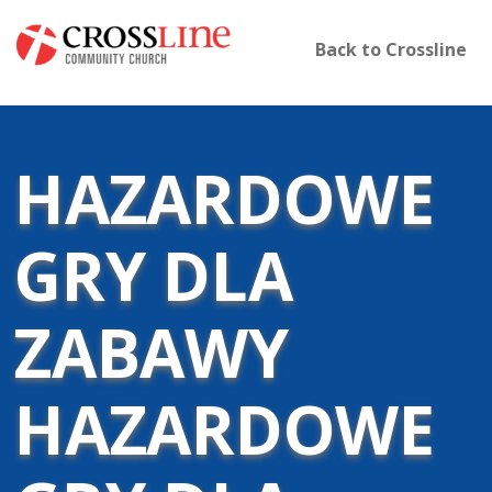
Back to Crossline
HAZARDOWE
GRY DLA
ZABAWY
HAZARDOWE