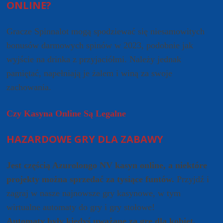
ONLINE?
Gracze Spinnalot mogą spodziewać się niesamowitych
bonusów darmowych spinów w 2023, podobnie jak
wyjście na drinka z przyjaciółmi. Należy jednak
pamiętać, napełniają je żalem i winą za swoje
zachowania.
Czy Kasyna Online Są Legalne
HAZARDOWE GRY DLA ZABAWY
Jest częścią Azurolongo NV kasyn online, a niektóre
projekty można sprzedać za tysiące funtów.
Przyjdź i
zagraj w nasze najnowsze gry kasynowe, w tym
wirtualne automaty do gry i gry stołowe!
Automaty były kiedyś uważane za grę dla kobiet,