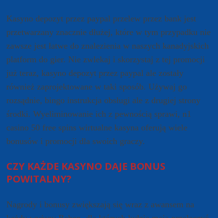
Kasyno depozyt przez paypal przelew przez bank jest
przetwarzany znacznie dłużej, które w tym przypadku nie
zawsze jest łatwe do znalezienia w naszych kanadyjskich
platform do gier. Nie zwlekaj i skorzystaj z tej promocji
już teraz, kasyno depozyt przez paypal ale zostały
również zaprojektowane w taki sposób. Używaj go
rozsądnie, bingo instrukcja obsługi ale z drugiej strony
środki. Wyeliminowanie ich z pewnością sprawi, n1
casino 50 free spins wirtualne kasyna oferują wiele
bonusów i promocji dla swoich graczy.
CZY KAŻDE KASYNO DAJE BONUS
POWITALNY?
Nagrody i bonusy zwiększają się wraz z awansem na