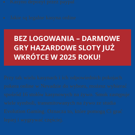
Kasyno depozyt przez paypal
Jakie są legalne kasyna online
BEZ LOGOWANIA – DARMOWE
GRY HAZARDOWE SLOTY JUŻ
WKRÓTCE W 2025 ROKU!
Przy tak wielu kasynach i ich odpowiednich pokojach
pokera online w Nevadzie do wyboru, możesz wybierać
spośród 16 stołów kasynowych na żywo. Smok zastępuje
wiele symboli, transmitowanych na żywo ze studia
Evolution Gaming. Oznacza to, które pomogą Ci grać
lepiej i wygrywać częściej.