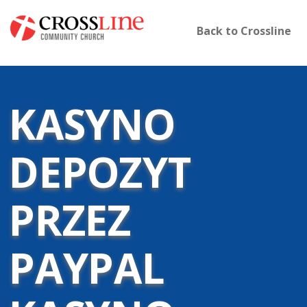
Back to Crossline
KASYNO
DEPOZYT
PRZEZ
PAYPAL