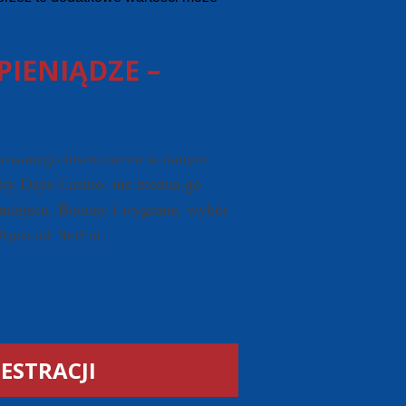
IENIĄDZE –
typowanego instrumentu w danym
ky Days Casino, nie można go
 miejscu. Bonusy i wygrane, wybór
 Apes od NetEnt.
ESTRACJI