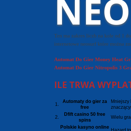
NEO
Ten ma zakres liczb na kole od 1 d
internetowe neosurf które można zn
Automat Do Gier Money Heat Gra
Automat Do Gier Nitropolis 3 Gr
ILE TRWA WYPLA
Automaty do gier za
Mniejszy 
1.
free
znaczącym
Dfift casino 50 free
2.
Wielu gra
spins
Polskie kasyno online
Hazard to