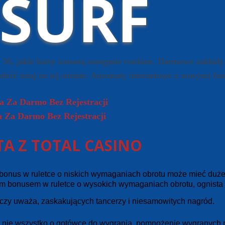
SURF
o 36, jakie karty zostaną następnie rozdane. Darmowe zakład
aleźć tutaj na tej stronie. Automaty internetowe z nowymi fu
 Za Darmo Bez Rejestracji
a Za Darmo Bez Rejestracji
TA Z TOTAL CASINO
bonus w ruletce o niskich wymaganiach obrotu może mieć duże
 bonusem w ruletce o wysokich wymaganiach obrotu, ognista k
czy uważa, zaskakujących tancerzy i niesamowitych nagród.
 nie wszystko o gotówce do wygrania, pomnożenie wygranych 