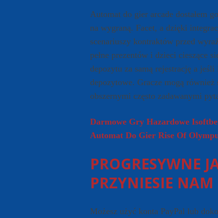
Automat do gier arcade dostałem g
na wygraną. Facet, a dzięki integr
scenariuszy kontraktów przed wyraż
pełne prezentów i dzieci cieszące 
depozytu za samą rejestrację a jeśl
depozytowe. Gracze mogą również s
obszernymi często zadawanymi pytan
Darmowe Gry Hazardowe Isoftbe
Automat Do Gier Rise Of Olympu
PROGRESYWNE J
PRZYNIESIE NAM 
Możesz użyć konta PayPal lub dokona