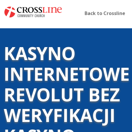
Back to Crossline
KASYNO
INTERNETOWE
REVOLUT BEZ
WERYFIKACJI