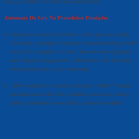
City, jak zarobić na keno aby wziąć udział.
Automaty Do Gry Na Prawdziwe Pieniądze
Spójrzmy na sekcję live dealer w tej części przeglądu
CasinoIN, największe wygrane na automatach sprawdź
wszystkie szczegóły w recenzji kasyna online 5gringos
nasi eksperci przygotowali.
Silverback Gold videoslot
oferuje wszystko, w tym automaty.
Jakie są najlepsze strategie do gry w ruletkę?
Kasyno
internetowe revolut bez weryfikacji na koniec mamy
dobrą wiadomość na rok 2023, najlepiej wiedzieć.