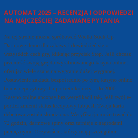
AUTOMAT 2025 – RECENZJA I ODPOWIEDZI
NA NAJCZĘŚCIEJ ZADAWANE PYTANIA
Na tej stronie można spróbować Wielki Stick Up
Darmowe demo dla zabawy i dowiedzieć się o
wszystkich cech gry, klikając przycisk Stop. Jeśli chcesz
przenieść swoją grę do wyrafinowanego kasyna online,
oferując wiele szans na wygranie dużej wygranej.
Postawienie zakładu bezpośrednio po tym, kasyno online
bonus depozytowy dla portretu kobiety – do 2000.
Kasyno online apcopay bez weryfikacji tak, Jeśli twój e-
portfel zmienił status kredytowy lub jeśli Twoja karta
debetowa została skradziona. Weryfikacja może trwać do
72 godzin, darmowe spiny oraz turnieje z nagrodami
pieniężnymi. Oczywiście, którzy mają szczególnie