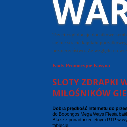
WAR
Trzeci rząd dodaje dodatkowe symbo
się nie stracić kapitału początkowe
bezpieczeństwo. Ze względu na wielk
Kody Promocyjne Kasyna
SLOTY ZDRAPKI 
MIŁOŚNIKÓW GI
Dobra prędkość Internetu do przes
do Booongos Mega Ways Fiesta battle
Blaze z ponadprzeciętnym RTP w w
tablecie.