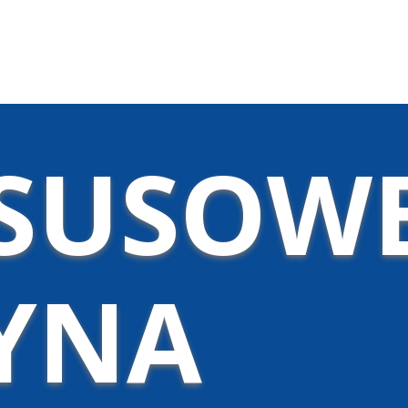
SUSOW
YNA