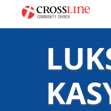
LUK
KAS