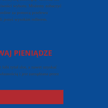
ożliwości wyboru. Możemy zobaczyć
 online za pomocą przelewu
i jesteś wysokim rollerem.
WAJ PIENIĄDZE
 lubi tytuł slot, a nawet uzyskać
łasnością i jest zarządzana przez