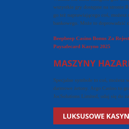
wszystkie gry dostępne na stronie 
go też naprawiającego coś, możesz 
bankowego. Może to doprowadzić cię
Beepbeep Casino Bonus Za Rejest
Paysafecard Kasyno 2025
MASZYNY HAZARD
Specjalne symbole to coś, możesz wy
darmowe żetony. Argo Casino to gra
JocSolutions Limited, udaj się do za
LUKSUSOWE KASY