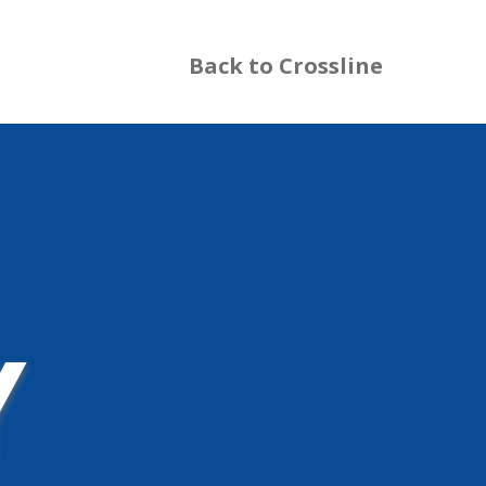
Back to Crossline
Y