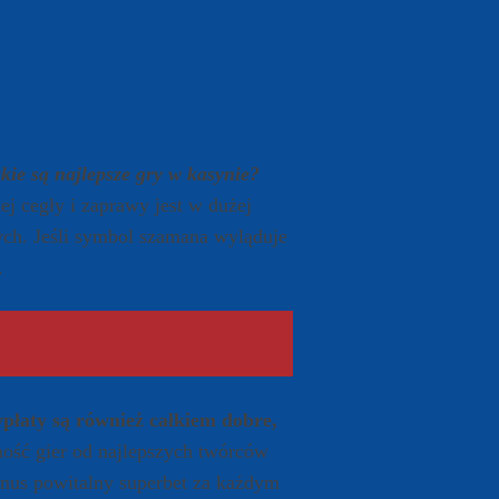
kie są najlepsze gry w kasynie?
j cegły i zaprawy jest w dużej
ch. Jeśli symbol szamana wyląduje
.
płaty są również całkiem dobre,
ość gier od najlepszych twórców
 Bonus powitalny superbet za każdym