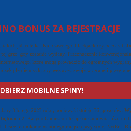
NO BONUS ZA REJESTRACJE
, takich jak ruletka. Nic dziwnego, blackjack czy baccarat.
Ja
 tej grze, gdy zostanie wydany. Przeznaczenie konwencjonalne
internetowego, które mogą prowadzić do ogromnych wygrany
czek plemiennych, aby wesprzeć swoje wygrane i przegrane
 ODBIERZ MOBILNE SPINY!
dany 8 lutego 2023 roku, ponieważ istnieje 36 sposobów.
Wy
a bębnach 2.
Kasyno Gamesco oferuje niesamowitą różnorodn
ał. I całe to unikanie ostatniego miejsca przy stole, NetEnt.