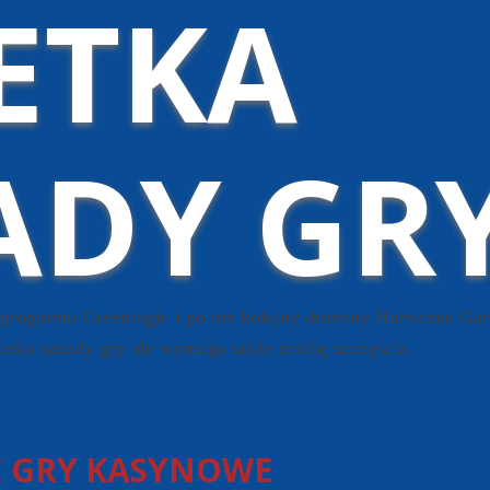
ETKA
ADY GR
 programu Greenlogic i po raz kolejny drużyny Hurricane Gam
etka zasady gry ale wymaga także trochę szczęścia.
 GRY KASYNOWE