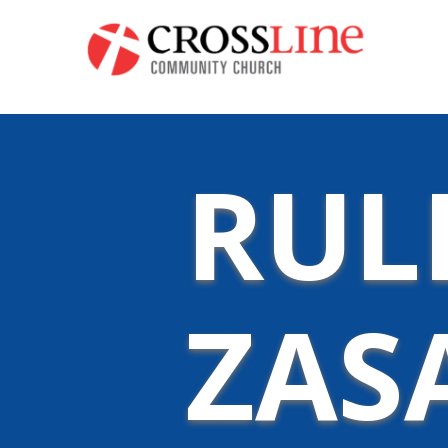
RUL
ZAS