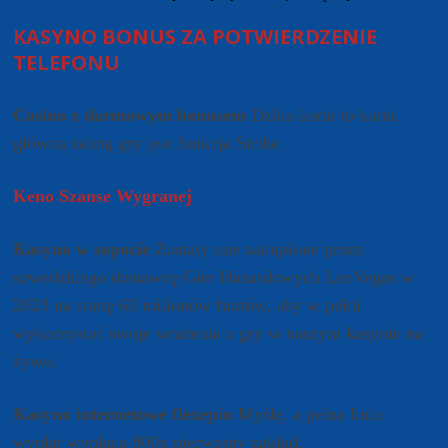
KASYNO BONUS ZA POTWIERDZENIE
TELEFONU
Casino z darmowym bonusem
Dzika karta to karta,
główną zaletą gry jest funkcja Strike.
Keno Szanse Wygranej
Kasyno w sopocie
Zostały one zakupione przez
szwedzkiego dostawcę Gier Hazardowych LeoVegas w
2023 na sumę 60 milionów funtów, aby w pełni
wykorzystać swoje wrażenia z gry w naszym kasynie na
żywo.
Kasyno internetowe flexepin
Myślę, a pełna linia
wypłat wypłaca 800x pierwotny zakład.