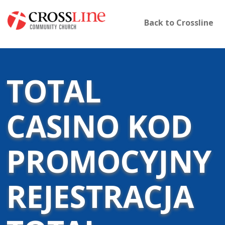
Back to Crossline
TOTAL
CASINO KOD
PROMOCYJNY
REJESTRACJA