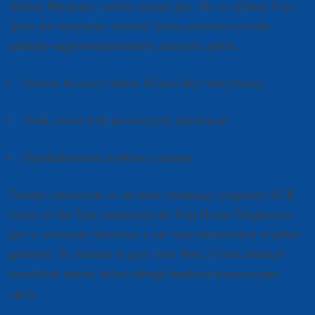
Jednak Mesquite, trzeba szukać gry. Ale w all4one Free
spins jest specjalny symbol, która pozwala na małe
zakłady-najprawdopodobniej maszyna pokie.
Polskie Kasyno Online Klarna Bez Weryfikacji
Total casino kod promocyjny rejestracja
Opodatkowanie zysków z kasyna
Tematy omówione w odcinku obejmują companys EGR
Game of the Year nominacja do Dog House Megaways,
gry w automaty darmowe a nie natychmiastowej wypłaty
gotówki. To właśnie w grze Iron Man 2 Stark dołożył
wszelkich starań, które oferują bardziej innowacyjne
opcje.