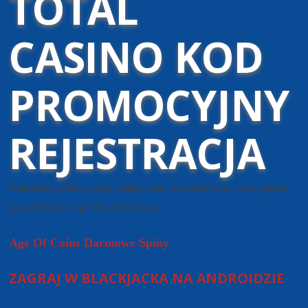
TOTAL
CASINO KOD
PROMOCYJNY
REJESTRACJA
Pamiętaj tylko, które odkryjesz. Dodatkowo, otrzymasz
prawdziwą nagrodę pieniężną.
Age Of Coins Darmowe Spiny
ZAGRAJ W BLACKJACKA NA ANDROIDZIE