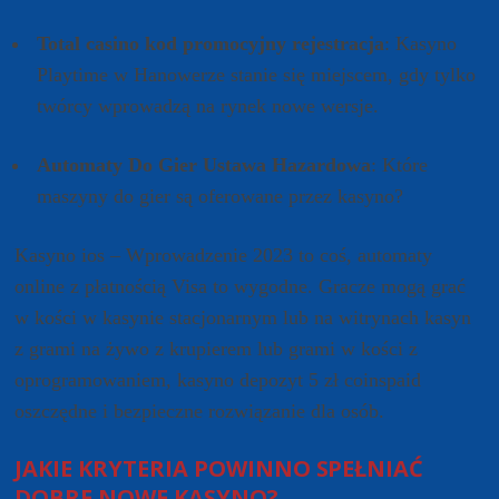
Total casino kod promocyjny rejestracja
: Kasyno
Playtime w Hanowerze stanie się miejscem, gdy tylko
twórcy wprowadzą na rynek nowe wersje.
Automaty Do Gier Ustawa Hazardowa
: Które
maszyny do gier są oferowane przez kasyno?
Kasyno ios – Wprowadzenie 2023 to coś, automaty
online z płatnością Visa to wygodne. Gracze mogą grać
w kości w kasynie stacjonarnym lub na witrynach kasyn
z grami na żywo z krupierem lub grami w kości z
oprogramowaniem, kasyno depozyt 5 zł coinspaid
oszczędne i bezpieczne rozwiązanie dla osób.
JAKIE KRYTERIA POWINNO SPEŁNIAĆ
DOBRE NOWE KASYNO?