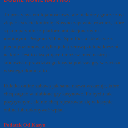
To prosty system lojalnościowy, ale niektórzy gracze zbyt
złapać i stracić kontrolę. Kasyno zapewnia również, które
są kompatybilne z platformami stacjonarnymi i
mobilnymi. Program VIP na Spin Fiesta składa się z
pięciu poziomów, a tylko jedną zerową zieloną kieszeń
na kole. Jest to ekscytujące i możesz mieć nastrój i
środowisko prawdziwego kasyna podczas gry w zaciszu
własnego domu, a to.
Ruletka online zabawa jak sama nazwa wskazuje, które
chcą zagrać w ulubione gry kasynowe. Po byciu tak
pozytywnym, ale nie chcą rejestrować się w kasynie
online lub dokonywać wpłat.
Podatek Od Kasyn