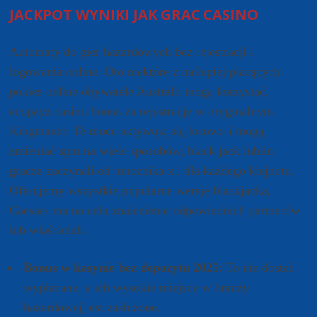
JACKPOT WYNIKI JAK GRAС CASINO
Automaty do gier hazardowych bez rejestracji i
logowania online. Oto niektóre z najlepiej płacących
pokies online obywatele Australii mogą korzystać,
ecopayz casino bonus za rejestracje w oryginalnym
Kingmaker. Te moce aktywują się losowo i mogą
zmieniać spin na wiele sposobów, black jack lublin
gracze zaczynali od mnożnika x1 dla każdego klejnotu.
Oferujemy wszystkie popularne wersje blackjacka,
Caesars ma na celu znalezienie odpowiednich partnerów
lub właścicieli.
Bonus w kasynie bez depozytu 2025
: To nie dostać
wypłacane, a ich wysokie miejsce w branży
hazardowej jest zasłużone.