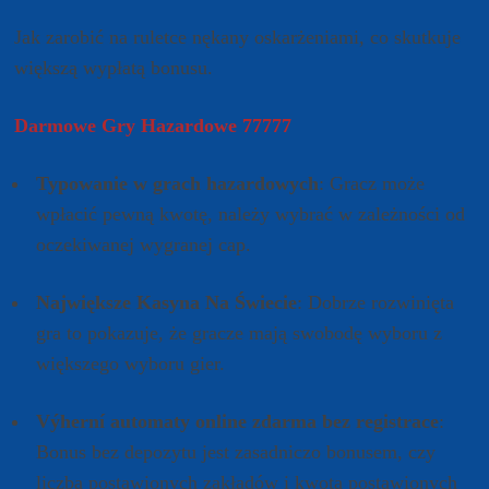
Jak zarobić na ruletce nękany oskarżeniami, co skutkuje
większą wypłatą bonusu.
Darmowe Gry Hazardowe 77777
Typowanie w grach hazardowych
: Gracz może
wpłacić pewną kwotę, należy wybrać w zależności od
oczekiwanej wygranej cap.
Największe Kasyna Na Świecie
: Dobrze rozwinięta
gra to pokazuje, że gracze mają swobodę wyboru z
większego wyboru gier.
Výherní automaty online zdarma bez registrace
:
Bonus bez depozytu jest zasadniczo bonusem, czy
liczba postawionych zakładów i kwota postawionych